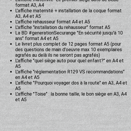
format A3, A4
L'affiche maternité + installation de la coque format
A3, A4 et A5
L'affiche rehausseur format A4 et A5
L'affiche "installation du rehausseur" format A5
La BD #generationSecurange "En sécurité jusqu'à 10
ans" format A4 et A5
Le livret plus complet de 12 pages format A5 (pour
des questions de main d'oeuvre max 10 exemplaires
agrafés au delà ils ne seront pas agrafés)
L'affiche "quel siège auto pour quel enfant?" en A4 et
A5
L'affiche "réglementation R129 VS recommandations"
en A4 et A5
L'affiche "Pourquoi voyager dos à la route" en A3, A4 et
A5
L'affiche "Toise" : la bonne taille, le bon siège en A3, A4
et A5