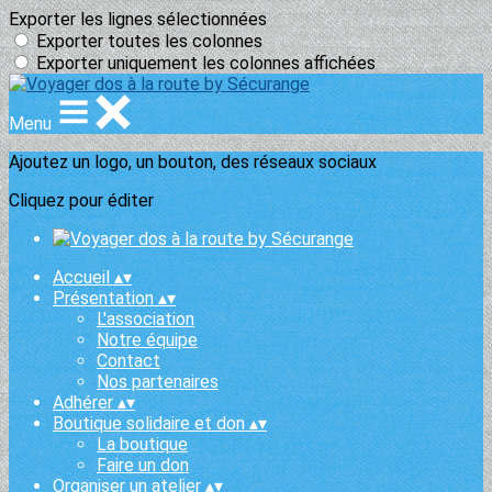
Exporter les lignes sélectionnées
Exporter toutes les colonnes
Exporter uniquement les colonnes affichées
Menu
Ajoutez un logo, un bouton, des réseaux sociaux
Cliquez pour éditer
Accueil
▴
▾
Présentation
▴
▾
L'association
Notre équipe
Contact
Nos partenaires
Adhérer
▴
▾
Boutique solidaire et don
▴
▾
La boutique
Faire un don
Organiser un atelier
▴
▾