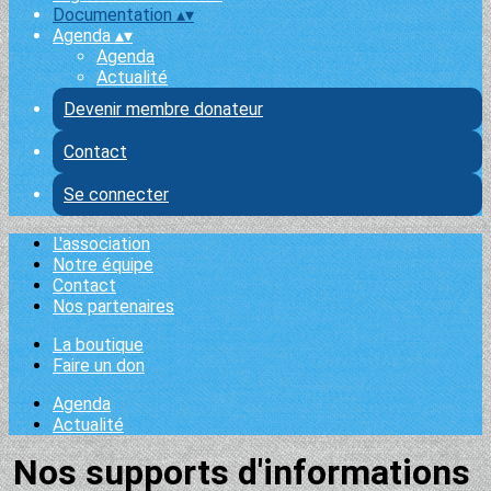
Documentation
▴
▾
Agenda
▴
▾
Agenda
Actualité
Devenir membre donateur
Contact
Se connecter
L'association
Notre équipe
Contact
Nos partenaires
La boutique
Faire un don
Agenda
Actualité
Nos supports d'informations